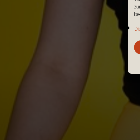
zu
be
Di