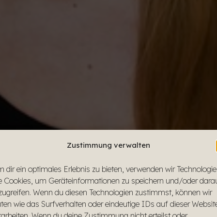
Zustimmung verwalten
 dir ein optimales Erlebnis zu bieten, verwenden wir Technologi
e Cookies, um Geräteinformationen zu speichern und/oder dara
zugreifen. Wenn du diesen Technologien zustimmst, können wir
ten wie das Surfverhalten oder eindeutige IDs auf dieser Websit
rarbeiten. Wenn du deine Zustimmung nicht erteilst oder