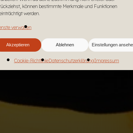
rückziehst, können bestimmte Merkmale und Funktionen
einträchtigt werden.
enste verwalten
Akzeptieren
Ablehnen
Einstellungen anseh
Cookie-Richtlinie
Datenschutzerklärung
Impressum