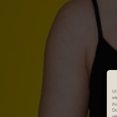
Um
wi
zu
Da
ve