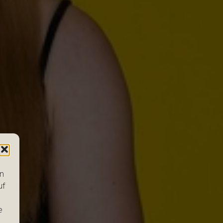
en
uf
e