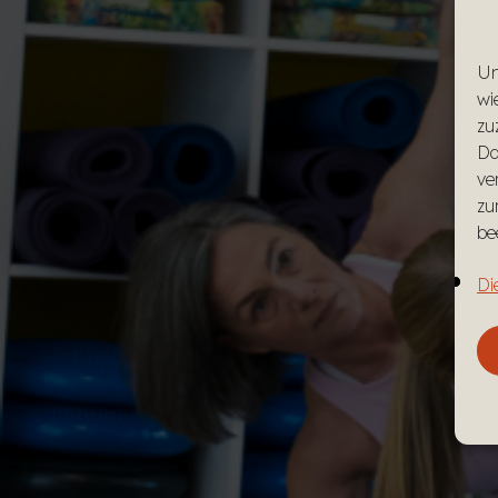
Um
wi
zu
Da
ve
zu
be
Di