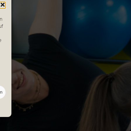
en
uf
e
en