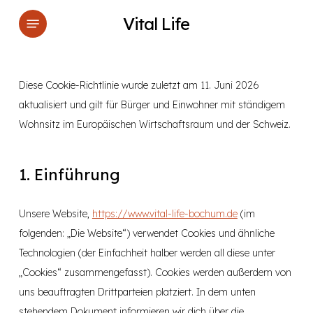
Skip
Menu
Vital Life
to
main
content
Diese Cookie-Richtlinie wurde zuletzt am 11. Juni 2026
aktualisiert und gilt für Bürger und Einwohner mit ständigem
Wohnsitz im Europäischen Wirtschaftsraum und der Schweiz.
1. Einführung
Unsere Website,
https://www.vital-life-bochum.de
(im
folgenden: „Die Website“) verwendet Cookies und ähnliche
Technologien (der Einfachheit halber werden all diese unter
„Cookies“ zusammengefasst). Cookies werden außerdem von
uns beauftragten Drittparteien platziert. In dem unten
stehendem Dokument informieren wir dich über die