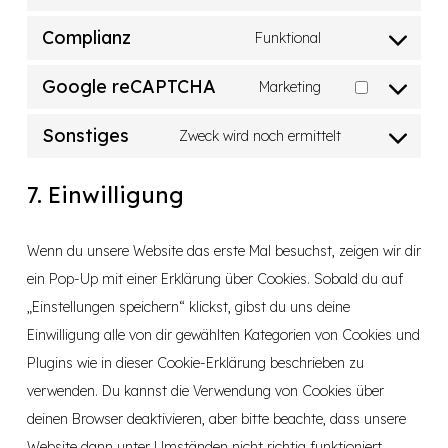
youtube
to
Complianz
Funktional
service
Consent
facebook
to
Google reCAPTCHA
Marketing
Consent
service
to
Sonstiges
complianz
Zweck wird noch ermittelt
Consent
service
to
google-
7. Einwilligung
service
recaptcha
sonstiges
Wenn du unsere Website das erste Mal besuchst, zeigen wir dir
ein Pop-Up mit einer Erklärung über Cookies. Sobald du auf
„Einstellungen speichern“ klickst, gibst du uns deine
Einwilligung alle von dir gewählten Kategorien von Cookies und
Plugins wie in dieser Cookie-Erklärung beschrieben zu
verwenden. Du kannst die Verwendung von Cookies über
deinen Browser deaktivieren, aber bitte beachte, dass unsere
Website dann unter Umständen nicht richtig funktioniert.