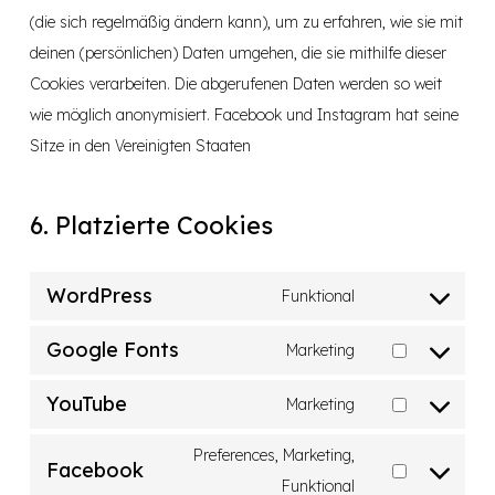
(die sich regelmäßig ändern kann), um zu erfahren, wie sie mit
deinen (persönlichen) Daten umgehen, die sie mithilfe dieser
Cookies verarbeiten. Die abgerufenen Daten werden so weit
wie möglich anonymisiert. Facebook und Instagram hat seine
Sitze in den Vereinigten Staaten
6. Platzierte Cookies
WordPress
Funktional
Consent
to
Google Fonts
Marketing
Consent
service
to
YouTube
wordpress
Marketing
Consent
service
to
Preferences, Marketing,
google-
Facebook
service
Consent
Funktional
fonts